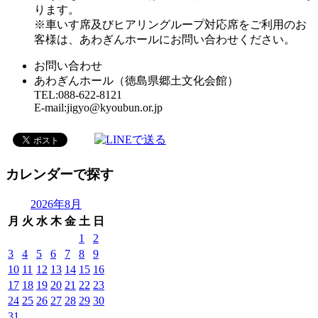
ります。
※車いす席及びヒアリングループ対応席をご利用のお
客様は、あわぎんホールにお問い合わせください。
お問い合わせ
あわぎんホール（徳島県郷土文化会館）
TEL:088-622-8121
E-mail:jigyo@kyoubun.or.jp
カレンダーで探す
2026年8月
月
火
水
木
金
土
日
1
2
3
4
5
6
7
8
9
10
11
12
13
14
15
16
17
18
19
20
21
22
23
24
25
26
27
28
29
30
31