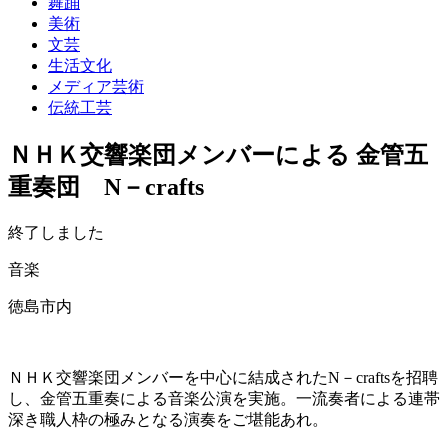
舞踊
美術
文芸
生活文化
メディア芸術
伝統工芸
ＮＨＫ交響楽団メンバーによる 金管五
重奏団 N－crafts
終了しました
音楽
徳島市内
ＮＨＫ交響楽団メンバーを中心に結成されたN－craftsを招聘
し、金管五重奏による音楽公演を実施。一流奏者による連帯
深き職人枠の極みとなる演奏をご堪能あれ。