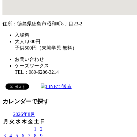
住所：徳島県徳島市昭和町8丁目23-2
入場料
大人1,000円
子供500円（未就学児 無料）
お問い合わせ
ケーズワークス
TEL：080-6286-3214
カレンダーで探す
2026年8月
月
火
水
木
金
土
日
1
2
3
4
5
6
7
8
9