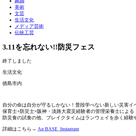
舞踊
美術
文芸
生活文化
メディア芸術
伝統工芸
3.11を忘れない!!防災フェス
終了しました
生活文化
徳島市内
自分の命は自分が守るしかない！普段学べない新しい災害イ
保育士+防災士×阪神・淡路大震災経験者の管理栄養士による
防災食の試食の他、ブレイクタイムはランウェイを歩く経験
詳細はこちら→
Ag BASE Instagram