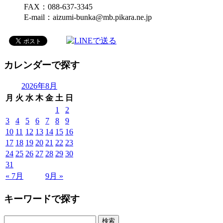
FAX：088-637-3345
E-mail：aizumi-bunka@mb.pikara.ne.jp
カレンダーで探す
2026年8月
月
火
水
木
金
土
日
1
2
3
4
5
6
7
8
9
10
11
12
13
14
15
16
17
18
19
20
21
22
23
24
25
26
27
28
29
30
31
« 7月
9月 »
キーワードで探す
検