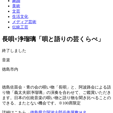
舞踊
美術
文芸
生活文化
メディア芸術
伝統工芸
長唄×浄瑠璃「唄と語りの芸くらべ」
終了しました
音楽
徳島市内
徳島佐苗会・青の会の唄い物「長唄」と、阿波路会による語
り物「義太夫節浄瑠璃」の演奏を合わせて、ご鑑賞いただき
ます。日本の伝統音楽の唄い物と語り物を聞き比べることの
できる、またとない機会です。※100席限定
詳細はこちら→
徳島県立阿波十郎兵衛屋敷ＨＰ