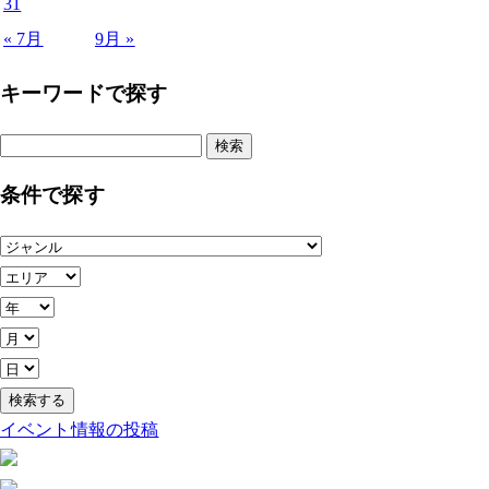
31
« 7月
9月 »
キーワードで探す
検
索:
条件で探す
イベント情報の投稿