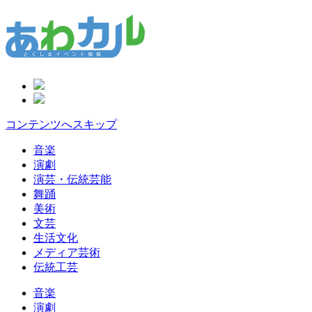
コンテンツへスキップ
音楽
演劇
演芸・伝統芸能
舞踊
美術
文芸
生活文化
メディア芸術
伝統工芸
音楽
演劇