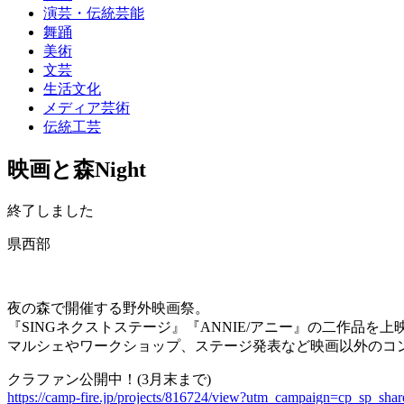
演芸・伝統芸能
舞踊
美術
文芸
生活文化
メディア芸術
伝統工芸
映画と森Night
終了しました
県西部
夜の森で開催する野外映画祭。
『SINGネクストステージ』『ANNIE/アニー』の二作品を
マルシェやワークショップ、ステージ発表など映画以外のコ
クラファン公開中！(3月末まで)
https://camp-fire.jp/projects/816724/view?utm_campaign=cp_sp_sh