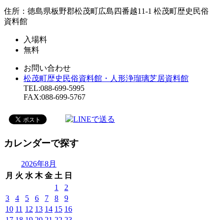
住所：徳島県板野郡松茂町広島四番越11-1 松茂町歴史民俗
資料館
入場料
無料
お問い合わせ
松茂町歴史民俗資料館・人形浄瑠璃芝居資料館
TEL:088-699-5995
FAX:088-699-5767
カレンダーで探す
2026年8月
月
火
水
木
金
土
日
1
2
3
4
5
6
7
8
9
10
11
12
13
14
15
16
17
18
19
20
21
22
23