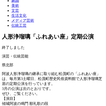
舞踊
美術
文芸
生活文化
メディア芸術
伝統工芸
人形浄瑠璃「ふれあい座」定期公演
終了しました
演芸・伝統芸能
県北部
阿波人形浄瑠璃の継承に取り組む松茂町の「ふれあい座」
は、毎月第3土曜日、松茂町歴史民俗資料館で人形浄瑠璃芝
居の定期公演を行っています。
3月の公演は次のとおりです。
ぜひ、ご覧ください。
【演目】
傾城阿波の鳴門 順礼歌の段