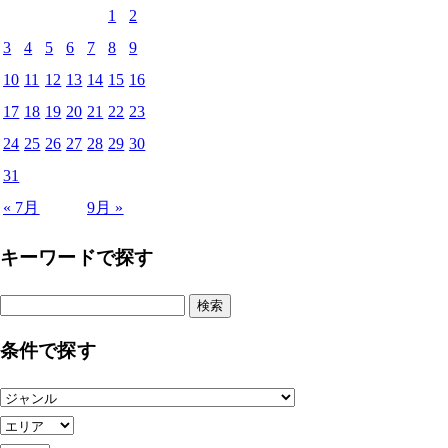
1
2
3
4
5
6
7
8
9
10
11
12
13
14
15
16
17
18
19
20
21
22
23
24
25
26
27
28
29
30
31
« 7月
9月 »
キーワードで探す
検
索:
条件で探す