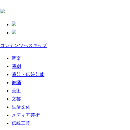
コンテンツへスキップ
音楽
演劇
演芸・伝統芸能
舞踊
美術
文芸
生活文化
メディア芸術
伝統工芸