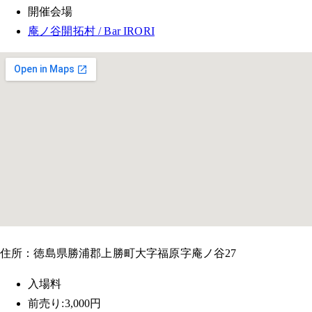
開催会場
庵ノ谷開拓村 / Bar IRORI
住所：徳島県勝浦郡上勝町大字福原字庵ノ谷27
入場料
前売り:3,000円