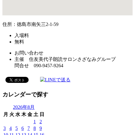
住所：徳島市南矢三2-1-59
入場料
無料
お問い合わせ
主催 住友美代子朗読サロンさざなみグループ
問合せ 090-9457-9264
カレンダーで探す
2026年8月
月
火
水
木
金
土
日
1
2
3
4
5
6
7
8
9
10
11
12
13
14
15
16