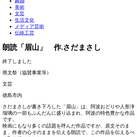
舞踊
美術
文芸
生活文化
メディア芸術
伝統工芸
朗読「眉山」 作.さだまさし
終了しました
県文祭（協賛事業等）
文芸
徳島市内
さだまさしが書き下ろした「眉山」は、阿波おどりや人形浄
瑠璃の一節もふんだんに盛り込まれ、阿波の特色豊かな作品
です。
映画にもなり多くの話題を呼んだ作品ですが、原文そのま
ま、作者の心そのままを伝える朗読で、この作品を伝えるべ