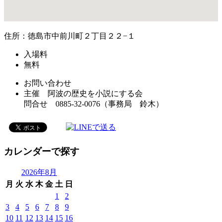
住所：徳島市中前川町２丁目２２−１
入場料
無料
お問い合わせ
主催 阿波の歴史を小説にする会
問合せ 0885-32-0076（事務局 鈴木）
カレンダーで探す
2026年8月
月
火
水
木
金
土
日
1
2
3
4
5
6
7
8
9
10
11
12
13
14
15
16