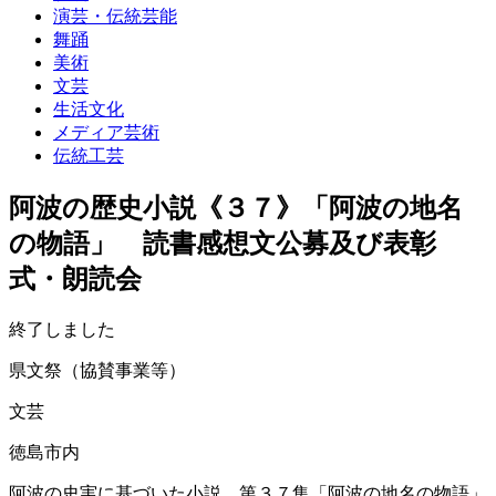
演芸・伝統芸能
舞踊
美術
文芸
生活文化
メディア芸術
伝統工芸
阿波の歴史小説《３７》「阿波の地名
の物語」 読書感想文公募及び表彰
式・朗読会
終了しました
県文祭（協賛事業等）
文芸
徳島市内
阿波の史実に基づいた小説、第３７集「阿波の地名の物語」