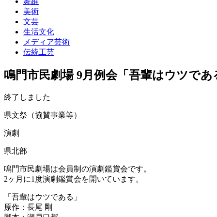
舞踊
美術
文芸
生活文化
メディア芸術
伝統工芸
鳴門市民劇場 9月例会「吾輩はウツであ
終了しました
県文祭（協賛事業等）
演劇
県北部
鳴門市民劇場は会員制の演劇鑑賞会です。
2ヶ月に1度演劇鑑賞会を開いています。
「吾輩はウツである」
原作：長尾 剛