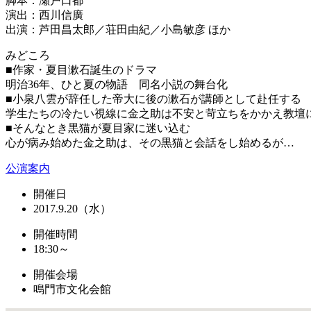
脚本：瀬戸口都
演出：西川信廣
出演：芦田昌太郎／荘田由紀／小島敏彦 ほか
みどころ
■作家・夏目漱石誕生のドラマ
明治36年、ひと夏の物語 同名小説の舞台化
■小泉八雲が辞任した帝大に後の漱石が講師として赴任する
学生たちの冷たい視線に金之助は不安と苛立ちをかかえ教壇
■そんなとき黒猫が夏目家に迷い込む
心が病み始めた金之助は、その黒猫と会話をし始めるが…
公演案内
開催日
2017.9.20（水）
開催時間
18:30～
開催会場
鳴門市文化会館