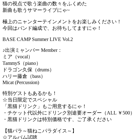
猫の視点で歌う楽曲の数々をふくめた
新曲も歌うサマーライブにゃ~
極上のニャンターテインメントをお楽しみください！
今回はバンド編成で、お待ちしてますにゃ！
BASE CAMP Summer LIVE Vol.2
♪出演ミャンバー Member：
ミア（vocal）
TammyS（piano）
ドラゴン久保（drums）
ハリー藤倉（bass）
Micat (Percussion)
特別ゲストもあるかも！
☆当日限定でスペシャル
「黒猫ドリンク」もご用意するにゃ！
・チケット代以外にドリンク別途要オーダー（ALL ￥500）
・黒猫ドリンクは特別価格です、ご了承ください
【猫パラ～猫ねこパラダイス～】
☆アルバム試聴