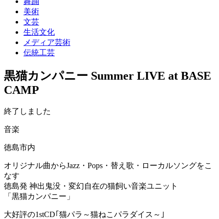
舞踊
美術
文芸
生活文化
メディア芸術
伝統工芸
黒猫カンパニー Summer LIVE at BASE
CAMP
終了しました
音楽
徳島市内
オリジナル曲からJazz・Pops・替え歌・ローカルソングをこ
なす
徳島発 神出鬼没・変幻自在の猫飼い音楽ユニット
「黒猫カンパニー」
大好評の1stCD｢猫パラ～猫ねこパラダイス～｣