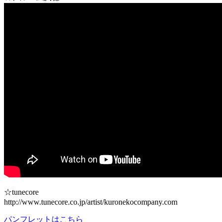
☆tunecore
http://www.tunecore.co.jp/artist/kuronekocompany.com
パンフレットはこちら