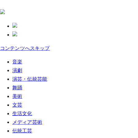
コンテンツへスキップ
音楽
演劇
演芸・伝統芸能
舞踊
美術
文芸
生活文化
メディア芸術
伝統工芸