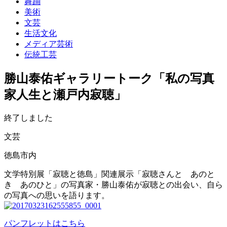
舞踊
美術
文芸
生活文化
メディア芸術
伝統工芸
勝山泰佑ギャラリートーク「私の写真
家人生と瀬戸内寂聴」
終了しました
文芸
徳島市内
文学特別展「寂聴と徳島」関連展示「寂聴さんと あのと
き あのひと」の写真家・勝山泰佑が寂聴との出会い、自ら
の写真への思いを語ります。
パンフレットはこちら