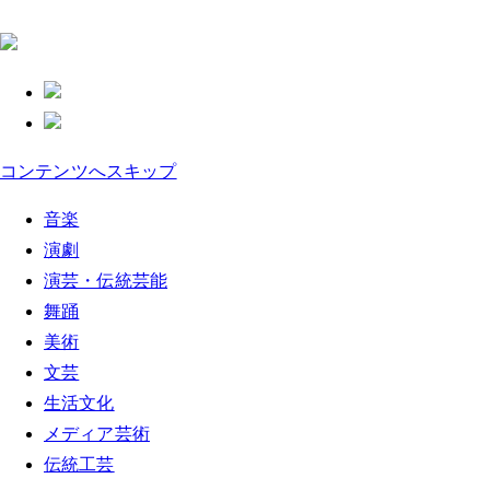
コンテンツへスキップ
音楽
演劇
演芸・伝統芸能
舞踊
美術
文芸
生活文化
メディア芸術
伝統工芸