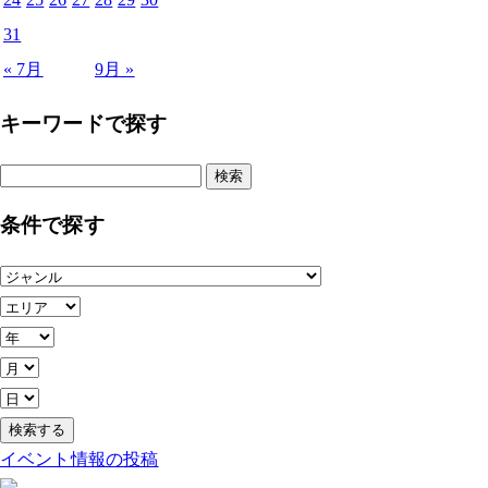
31
« 7月
9月 »
キーワードで探す
検
索:
条件で探す
イベント情報の投稿