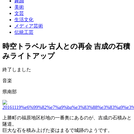
舞踊
美術
文芸
生活文化
メディア芸術
伝統工芸
時空トラベル 古人との再会 吉成の石積
みライトアップ
終了しました
音楽
県南部
上勝町の福原地区杉地の一番奥にあるのが、吉成の石積みと
隧道。
巨大な石を積み上げた姿はまるで城跡のようです。