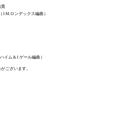
信貴
章（J.M.ロンデックス編曲）
ハイム＆J.ゲール編曲）
合がございます。