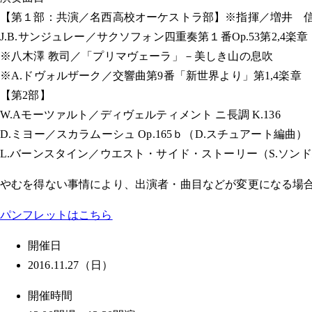
【第１部：共演／名西高校オーケストラ部】※指揮／増井 
J.B.サンジュレー／サクソフォン四重奏第１番Op.53第2,4楽
※八木澤 教司／「プリマヴェーラ」－美しき山の息吹
※A.ドヴォルザーク／交響曲第9番「新世界より」第1,4楽章
【第2部】
W.Aモーツァルト／ディヴェルティメント ニ長調 K.136
D.ミヨー／スカラムーシュ Op.165ｂ（D.スチュアート編曲）
L.バーンスタイン／ウエスト・サイド・ストーリー（S.ソンド
やむを得ない事情により、出演者・曲目などが変更になる場
パンフレットはこちら
開催日
2016.11.27（日）
開催時間