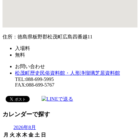
住所：徳島県板野郡松茂町広島四番越11
入場料
無料
お問い合わせ
松茂町歴史民俗資料館・人形浄瑠璃芝居資料館
TEL:088-699-5995
FAX:088-699-5767
カレンダーで探す
2026年8月
月
火
水
木
金
土
日