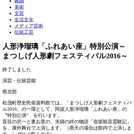
舞踊
美術
文芸
生活文化
メディア芸術
伝統工芸
人形浄瑠璃「ふれあい座」特別公演～
まつしげ人形劇フェスティバル2016～
終了しました
演芸・伝統芸能
県北部
松茂町歴史民俗資料館では、「まつしげ人形劇フェスティバ
ル2016」の一環として、阿波人形浄瑠璃「ふれあい座」の
〝特別公演” を行います。
盲目の沢一と妻お里の、夫婦の絆の物語「壺坂観音霊験記」
を、屋外舞台で上演します。（雨天の場合は館内で上演しま