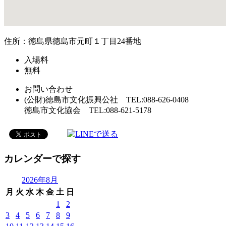
住所：徳島県徳島市元町１丁目24番地
入場料
無料
お問い合わせ
(公財)徳島市文化振興公社 TEL:088-626-0408
徳島市文化協会 TEL:088-621-5178
カレンダーで探す
2026年8月
月
火
水
木
金
土
日
1
2
3
4
5
6
7
8
9