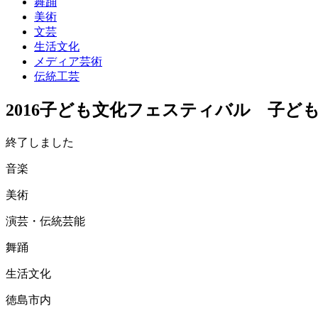
舞踊
美術
文芸
生活文化
メディア芸術
伝統工芸
2016子ども文化フェスティバル 子ど
終了しました
音楽
美術
演芸・伝統芸能
舞踊
生活文化
徳島市内