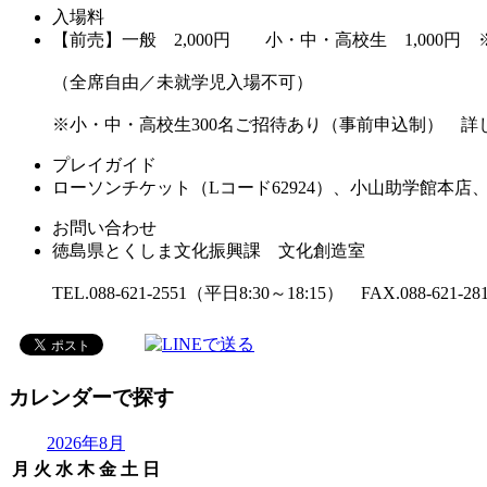
入場料
【前売】一般 2,000円 小・中・高校生 1,000円 
（全席自由／未就学児入場不可）
※小・中・高校生300名ご招待あり（事前申込制） 詳
プレイガイド
ローソンチケット（Lコード62924）、小山助学館
お問い合わせ
徳島県とくしま文化振興課 文化創造室
TEL.088-621-2551（平日8:30～18:15） FAX.088-621-28
カレンダーで探す
2026年8月
月
火
水
木
金
土
日