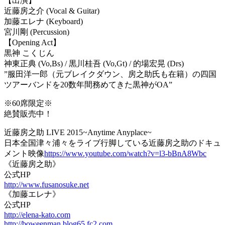
【出演】
近藤房之介 (Vocal & Guitar)
加藤エレナ (Keyboard)
宮川剛 (Percussion)
【Opening Act】
黒神 こくじん
神東正典 (Vo,Bs) / 黒川桂吾 (Vo,Gt) / 的場宏晃 (Drs)
”服田洋一郎（元ブレイクダウン、房之助氏も在籍）の四国
ツアーバンドを20数年間務めてきた黒神がOA”
※60席限定※
絶賛販売中！
近藤房之助 LIVE 2015~Anytime Anyplace~
日本全国津々浦々をライブ行脚している近藤房之助のドキュ
メント映像
https://www.youtube.com/watch?v=l3-bBnA8Wbc
《近藤房之助》
公式HP
http://www.fusanosuke.net
《加藤エレナ》
公式HP
http://elena-kato.com
http://boweenman.blog65.fc2.com