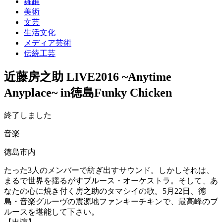
舞踊
美術
文芸
生活文化
メディア芸術
伝統工芸
近藤房之助 LIVE2016 ~Anytime
Anyplace~ in徳島Funky Chicken
終了しました
音楽
徳島市内
たった3人のメンバーで紡ぎ出すサウンド。しかしそれは、
まるで世界を揺るがすブルース・オーケストラ。そして、あ
なたの心に焼き付く房之助のタマシイの歌。5月22日、徳
島・音楽グルーヴの震源地ファンキーチキンで、最高峰のブ
ルースを堪能して下さい。