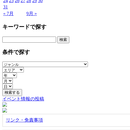
24
25
26
27
28
29
30
31
« 7月
9月 »
キーワードで探す
検
索:
条件で探す
イベント情報の投稿
リンク・免責事項