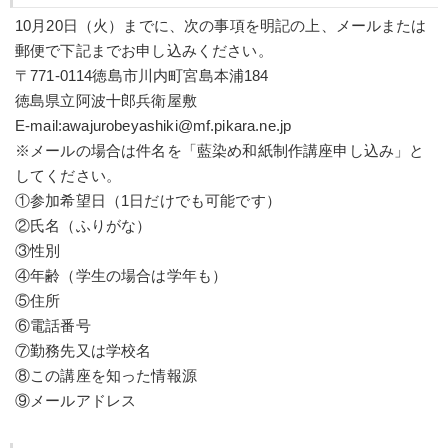
10月20日（火）までに、次の事項を明記の上、メールまたは
郵便で下記までお申し込みください。
〒771-0114徳島市川内町宮島本浦184
徳島県立阿波十郎兵衛屋敷
E-mail:awajurobeyashiki@mf.pikara.ne.jp
※メールの場合は件名を「藍染め和紙制作講座申し込み」と
してください。
①参加希望日（1日だけでも可能です）
②氏名（ふりがな）
③性別
④年齢（学生の場合は学年も）
⑤住所
⑥電話番号
⑦勤務先又は学校名
⑧この講座を知った情報源
⑨メールアドレス