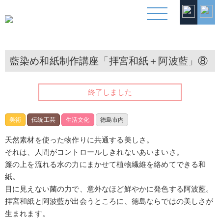
コ
ン
藍染め和紙制作講座「拝宮和紙＋阿波藍」⑧
テ
ン
終了しました
ツ
へ
美術
伝統工芸
生活文化
徳島市内
ス
天然素材を使った物作りに共通する美しさ。
キ
それは、人間がコントロールしきれないあいまいさ。
ッ
簾の上を流れる水の力にまかせて植物繊維を絡めてできる和
プ
紙。
目に見えない菌の力で、意外なほど鮮やかに発色する阿波藍。
拝宮和紙と阿波藍が出会うところに、徳島ならではの美しさが
生まれます。