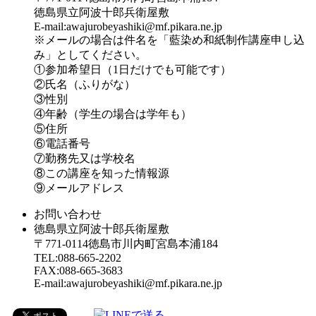
徳島県立阿波十郎兵衛屋敷
E-mail:awajurobeyashiki@mf.pikara.ne.jp
※メールの場合は件名を「藍染め和紙制作講座申し込
み」としてください。
①参加希望日（1日だけでも可能です）
②氏名（ふりがな）
③性別
④年齢（学生の場合は学年も）
⑤住所
⑥電話番号
⑦勤務先又は学校名
⑧この講座を知った情報源
⑨メールアドレス
お問い合わせ
徳島県立阿波十郎兵衛屋敷
〒771-0114徳島市川内町宮島本浦184
TEL:088-665-2202
FAX:088-665-3683
E-mail:awajurobeyashiki@mf.pikara.ne.jp