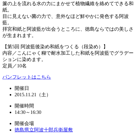
簾の上を流れる水の力にまかせて植物繊維を絡めてできる和
紙。
目に見えない菌の力で、意外なほど鮮やかに発色する阿波
藍。
拝宮和紙と阿波藍が出会うところに、徳島ならではの美しさ
が生まれます。
【第5回 阿波藍後染め和紙をつくる（段染め）】
内容／こんにゃく糊で耐水加工した和紙を阿波藍でグラデー
ションに染めます。
定員／10名
パンフレットはこちら
開催日
2015.11.21（土）
開催時間
14:30～16:30
開催会場
徳島県立阿波十郎兵衛屋敷