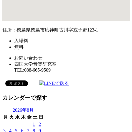
住所：徳島県徳島市応神町古川字戎子野123-1
入場料
無料
お問い合わせ
四国大学音楽研究室
TEL:088-665-9509
カレンダーで探す
2026年8月
月
火
水
木
金
土
日
1
2
3
4
5
6
7
8
9