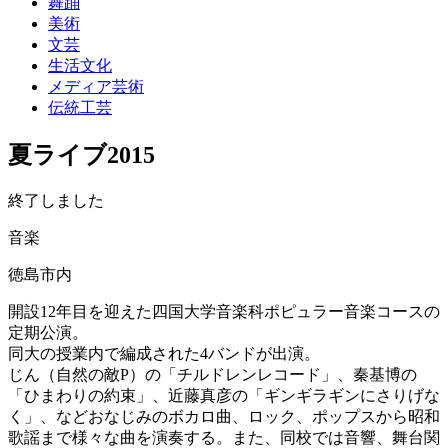
舞踊
美術
文芸
生活文化
メディア芸術
伝統工芸
夏ライブ2015
終了しました
音楽
徳島市内
開設12年目を迎えた四国大学音楽科ポピュラー音楽コースの
定期公演。
同大の授業内で編成された4バンドが出演。
じん（自然の敵P）の「チルドレンレコード」、秦基博の
「ひまわりの約束」、近藤真彦の「ギンギラギンにさりげな
く」、などおなじみのボカロ曲、ロック、ポップスから昭和
歌謡まで様々な曲を演奏する。また、同校では音響、舞台関