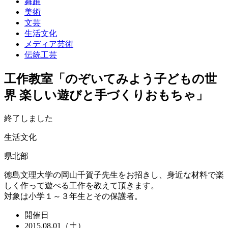
舞踊
美術
文芸
生活文化
メディア芸術
伝統工芸
工作教室「のぞいてみよう子どもの世
界 楽しい遊びと手づくりおもちゃ」
終了しました
生活文化
県北部
徳島文理大学の岡山千賀子先生をお招きし、身近な材料で楽
しく作って遊べる工作を教えて頂きます。
対象は小学１～３年生とその保護者。
開催日
2015.08.01（土）