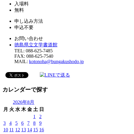
入場料
無料
申し込み方法
申込不要
お問い合わせ
徳島県立文学書道館
TEL: 088-625-7485
FAX: 088-625-7540
MAIL:
kotonoha@bungakushodo.jp
カレンダーで探す
2026年8月
月
火
水
木
金
土
日
1
2
3
4
5
6
7
8
9
10
11
12
13
14
15
16