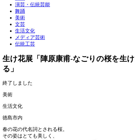
演芸・伝統芸能
舞踊
美術
文芸
生活文化
メディア芸術
伝統工芸
生け花展「陣原康甫-なごりの桜を生け
る」
終了しました
美術
生活文化
徳島市内
春の花の代名詞とされる桜。
その姿はとても美しく、