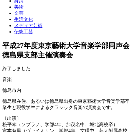
舞踊
美術
文芸
生活文化
メディア芸術
伝統工芸
平成27年度東京藝術大学音楽学部同声会
徳島県支部主催演奏会
終了しました
音楽
徳島市内
徳島県在住、あるいは徳島県出身の東京藝術大学音楽学部卒
業生と現役学生によるクラシック音楽の演奏会です。
〔出演〕
松平幸（ソプラノ、学部4年、加茂名中、城北高校卒）
宮本有里（ヴァイオリン、学部4年、文理中、芸大附属高校