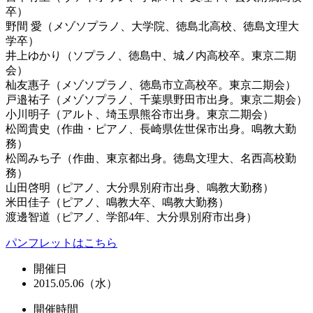
卒）
野間 愛（メゾソプラノ、大学院、徳島北高校、徳島文理大
学卒）
井上ゆかり（ソプラノ、徳島中、城ノ内高校卒。東京二期
会）
杣友惠子（メゾソプラノ、徳島市立高校卒。東京二期会）
戸邉祐子（メゾソプラノ、千葉県野田市出身。東京二期会）
小川明子（アルト、埼玉県熊谷市出身。東京二期会）
松岡貴史（作曲・ピアノ、長崎県佐世保市出身。鳴教大勤
務）
松岡みち子（作曲、東京都出身。徳島文理大、名西高校勤
務）
山田啓明（ピアノ、大分県別府市出身、鳴教大勤務）
米田佳子（ピアノ、鳴教大卒、鳴教大勤務）
渡邊智道（ピアノ、学部4年、大分県別府市出身）
パンフレットはこちら
開催日
2015.05.06（水）
開催時間