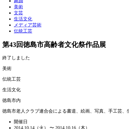
舞踊
美術
文芸
生活文化
メディア芸術
伝統工芸
第43回徳島市高齢者文化祭作品展
終了しました
美術
伝統工芸
生活文化
徳島市内
徳島市老人クラブ連合会による書道、絵画、写真、手工芸、生
開催日
2014.10.14（火） 〜 2014.10.16（木）